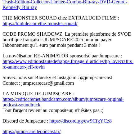
Trash-Edition-Collector-Limitee-Combo-Blu-ray-DVD-Gerard-
Kennedy-Blu-ray
THE MONSTER SQUAD chez EXTRALUCID FILMS :
https://fr.ulule.com/the-monster-squad/
CODE PROMO SHADOWZ, La première plateforme de SVOD
horrifique française : JUMPSCARE2025 pour ne payer
l'abonnement qu'1 euro par mois pendant 3 mois !
La novélisation RE-ANIMATOR sponsorisé par Jumpscare :
https://www.editionsfautedefrappe.fr/page-d-articles/hp-lovecraft-s-
re-animator-jeff-rovin
Suivez-nous sur Bluesky et Instagram : @jumpscarecast
Contact : jumpscarecast@gmail.com
LA MUSIQUE DE JUMPSCARE :
https://cedriccremet.bandcamp.com/album/jumpscare-original-
podcast-soundtrack
Tout l'argent revient au compositeur, n'hésitez pas :)
Discord de Jumpscare :
https://discord.gg/ew9CfgYCz8
https://jumpscare.lepodcast.fr/