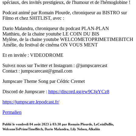
spéciaux, des invités prestigieux, de l'humour et de l'hémoglobine !
Podcast animé par Romain Plourde, chroniqueur au BISTRO sur
Filmo et chez SHITLIST, avec :
Dario Malandra, chroniqueur du podcast PLAN-PLAN
Matthieu, de la chaine youtube LE COIN DU BIS
Mylène, de la chaine youtube WELCOMETOPRIMETIMEBITCH
Amélie, du festival de cinéma ON VOUS MENT
Et en invitée : VIDEODROME
Suivez nous sur Twitter et Instagram : @jumpscarecast
Contact : jumpscarecast@gmail.com
Jumpscare Theme Song par Cédric Cremet
Discord de Jumpscare :
https://discord.gg/ew9CfgYCz8
https://jumpscare.lepodcast.fr/
Permalien
Publié le
vendredi 04 août 2023 à 03:30
par Romain Plourde, LeCoinDuBis,
WelcomeToPrimeTimeBitch, Dario Malandra, Lily Nelson, Alkaliin