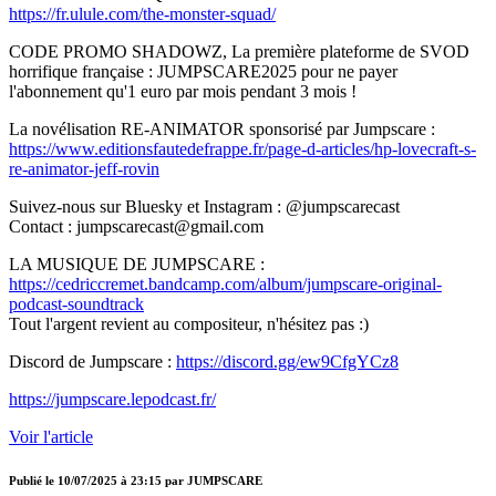
https://fr.ulule.com/the-monster-squad/
CODE PROMO SHADOWZ, La première plateforme de SVOD
horrifique française : JUMPSCARE2025 pour ne payer
l'abonnement qu'1 euro par mois pendant 3 mois !
La novélisation RE-ANIMATOR sponsorisé par Jumpscare :
https://www.editionsfautedefrappe.fr/page-d-articles/hp-lovecraft-s-
re-animator-jeff-rovin
Suivez-nous sur Bluesky et Instagram : @jumpscarecast
Contact : jumpscarecast@gmail.com
LA MUSIQUE DE JUMPSCARE :
https://cedriccremet.bandcamp.com/album/jumpscare-original-
podcast-soundtrack
Tout l'argent revient au compositeur, n'hésitez pas :)
Discord de Jumpscare :
https://discord.gg/ew9CfgYCz8
https://jumpscare.lepodcast.fr/
Voir l'article
Publié le
10/07/2025 à 23:15
par
JUMPSCARE