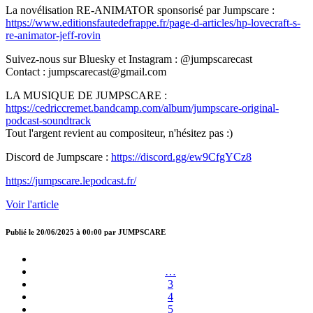
La novélisation RE-ANIMATOR sponsorisé par Jumpscare :
https://www.editionsfautedefrappe.fr/page-d-articles/hp-lovecraft-s-
re-animator-jeff-rovin
Suivez-nous sur Bluesky et Instagram : @jumpscarecast
Contact : jumpscarecast@gmail.com
LA MUSIQUE DE JUMPSCARE :
https://cedriccremet.bandcamp.com/album/jumpscare-original-
podcast-soundtrack
Tout l'argent revient au compositeur, n'hésitez pas :)
Discord de Jumpscare :
https://discord.gg/ew9CfgYCz8
https://jumpscare.lepodcast.fr/
Voir l'article
Publié le
20/06/2025 à 00:00
par
JUMPSCARE
…
3
4
5