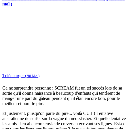
mal )
Télécharger
( 90 Mo )
Ça ne surprendra personne : SCREAM fut un tel succès lors de sa
sortie qu'il donna naissance à beaucoup d'enfants qui tentèrent de
manger une part du gâteau pendant qu'il était encore bon, pour le
meilleur et pour le pire.
Et justement, puisqu'on parle du pire... voilà CUT ! Tentative
australienne de surfer sur la vague du néo-slasher. Et quelle tentative
les amis. J'en ai encore envie de crever en écrivant ses lignes. Est-ce
que vous les lisez, ses lignes, même ? Je me suis toujours demandé