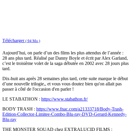
Télécharger
( 94 Mo )
Aujourd’hui, on parle d’un des films les plus attendus de l’année :
28 ans plus tard. Réalisé par Danny Boyle et écrit par Alex Garland,
c’est le troisième volet de la saga débutée en 2002 avec 28 jours plus
tard.
Dix-huit ans après 28 semaines plus tard, cette suite marque le début
d’une nouvelle trilogie,, et vous vous doutez bien qu'on allait pas
passer à côté de l'occasion d'en parler !
LE STABATHON :
https://www.stabathon.fr/
BODY TRASH :
https://www.fnac.com/a21333718/Body-Trash-
Edition-Collector-Limitee-Combo-Blu-ray-DVD-Gerard-Kennedy-
Blu-ray
THE MONSTER SQUAD chez EXTRALUCID FILMS :