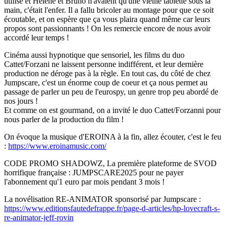
utilisé et Hélène et Bruno n'avaient qu'une vieille tablette sous la
main, c'était l'enfer. Il a fallu bricoler au montage pour que ce soit
écoutable, et on espère que ça vous plaira quand même car leurs
propos sont passionnants ! On les remercie encore de nous avoir
accordé leur temps !
Cinéma aussi hypnotique que sensoriel, les films du duo
Cattet/Forzani ne laissent personne indifférent, et leur dernière
production ne déroge pas à la règle. En tout cas, du côté de chez
Jumpscare, c'est un énorme coup de coeur et ça nous permet au
passage de parler un peu de l'eurospy, un genre trop peu abordé de
nos jours !
Et comme on est gourmand, on a invité le duo Cattet/Forzanni pour
nous parler de la production du film !
On évoque la musique d'EROINA à la fin, allez écouter, c'est le feu
:
https://www.eroinamusic.com/
CODE PROMO SHADOWZ, La première plateforme de SVOD
horrifique française : JUMPSCARE2025 pour ne payer
l'abonnement qu'1 euro par mois pendant 3 mois !
La novélisation RE-ANIMATOR sponsorisé par Jumpscare :
https://www.editionsfautedefrappe.fr/page-d-articles/hp-lovecraft-s-
re-animator-jeff-rovin