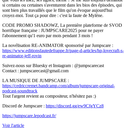
si certains ou certaines s'aventurent dans les bios des épisodes, qui
sont bien plus travaillés que le film qu'on évoque aujourd'hui
croyez-moi. Tout ça pour dire : c'est la faute de Mylène.
CODE PROMO SHADOWZ, La première plateforme de SVOD
horrifique française : JUMPSCARE2025 pour ne payer
l'abonnement qu'1 euro par mois pendant 3 mois !
La novélisation RE-ANIMATOR sponsorisé par Jumpscare :
https://www.editionsfautedefrappe.fr/page-d-articles/hp-lovecraft-s-
re-animator-jeff-rovin
Suivez-nous sur Bluesky et Instagram : @jumpscarecast
Contact : jumpscarecast@gmail.com
LA MUSIQUE DE JUMPSCARE :
https://cedriccremet.bandcamp.com/album/jumpscare-original-
podcast-soundtrack
Tout l'argent revient au compositeur, n'hésitez pas :)
Discord de Jumpscare :
https://discord.gg/ew9CfgYCz8
https://jumpscare.lepodcast.fr/
Voir l'article